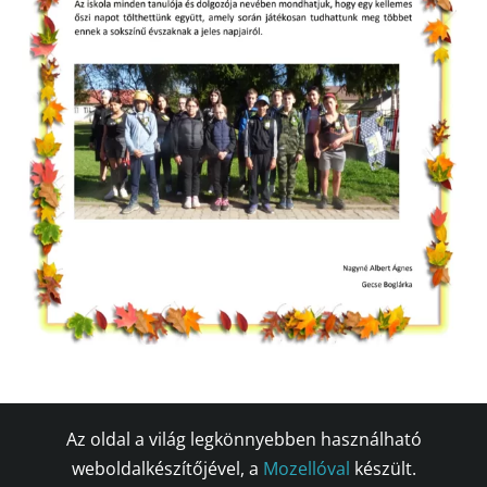
Az oldal a világ legkönnyebben használható
weboldalkészítőjével, a
Mozellóval
készült.