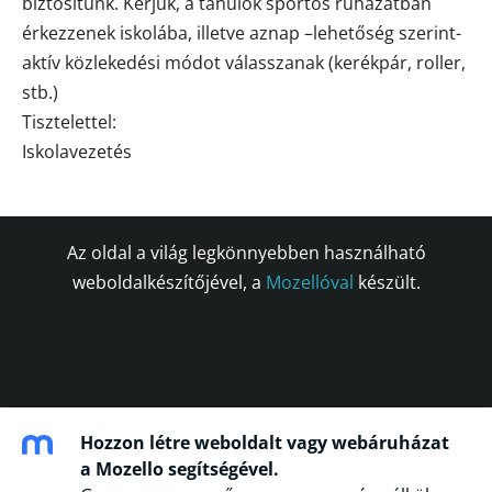
biztosítunk. Kérjük, a tanulók sportos ruházatban
érkezzenek iskolába, illetve aznap –lehetőség szerint-
aktív közlekedési módot válasszanak (kerékpár, roller,
stb.)
Tisztelettel:
Iskolavezetés
Az oldal a világ legkönnyebben használható
weboldalkészítőjével, a
Mozellóval
készült.
Hozzon létre weboldalt vagy webáruházat
a Mozello segítségével.