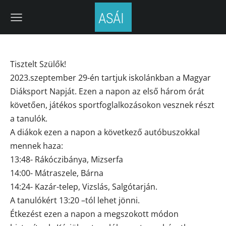
ASÁI
Tisztelt Szülők!
2023.szeptember 29-én tartjuk iskolánkban a Magyar
Diáksport Napját. Ezen a napon az első három órát
követően, játékos sportfoglalkozásokon vesznek részt
a tanulók.
A diákok ezen a napon a következő autóbuszokkal
mennek haza:
13:48- Rákóczibánya, Mizserfa
14:00- Mátraszele, Bárna
14:24- Kazár-telep, Vizslás, Salgótarján.
A tanulókért 13:20 –tól lehet jönni.
Étkezést ezen a napon a megszokott módon